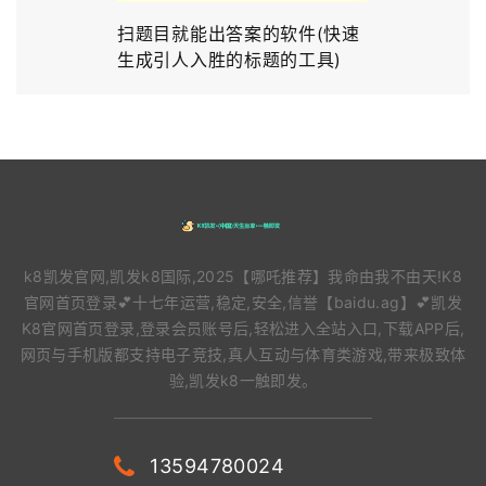
扫题目就能出答案的软件(快速
生成引人入胜的标题的工具)
k8凯发官网,凯发k8国际,2025【哪吒推荐】我命由我不由天!K8
官网首页登录💕十七年运营,稳定,安全,信誉【baidu.ag】💕凯发
K8官网首页登录,登录会员账号后,轻松进入全站入口,下载APP后,
网页与手机版都支持电子竞技,真人互动与体育类游戏,带来极致体
验,凯发k8一触即发。
13594780024