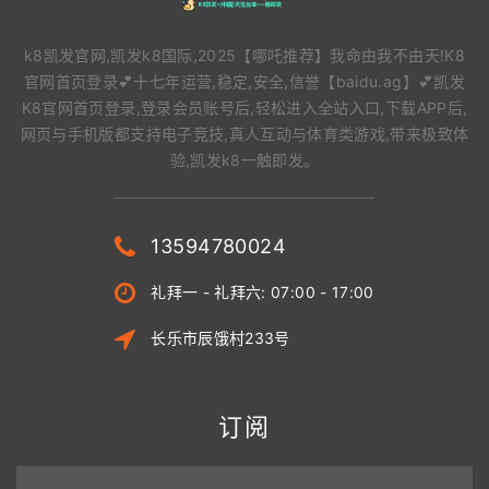
k8凯发官网,凯发k8国际,2025【哪吒推荐】我命由我不由天!K8
官网首页登录💕十七年运营,稳定,安全,信誉【baidu.ag】💕凯发
K8官网首页登录,登录会员账号后,轻松进入全站入口,下载APP后,
网页与手机版都支持电子竞技,真人互动与体育类游戏,带来极致体
验,凯发k8一触即发。
13594780024
礼拜一 - 礼拜六: 07:00 - 17:00
长乐市辰饿村233号
订阅