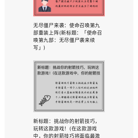
无尽僵尸来袭：使命召唤第九
部重装上阵(新标题：「使命召
唤第九部：无尽僵尸袭来续
写」)
新标题：挑战你的射箭技巧，
玩转这款游戏！(在这款游戏
中，你的射箭技巧将面临最激