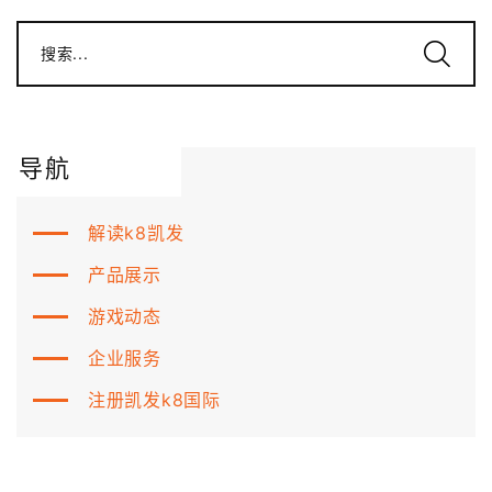
搜索...
导航
解读k8凯发
产品展示
游戏动态
企业服务
注册凯发k8国际