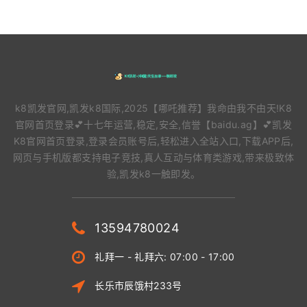
k8凯发官网,凯发k8国际,2025【哪吒推荐】我命由我不由天!K8
官网首页登录💕十七年运营,稳定,安全,信誉【baidu.ag】💕凯发
K8官网首页登录,登录会员账号后,轻松进入全站入口,下载APP后,
网页与手机版都支持电子竞技,真人互动与体育类游戏,带来极致体
验,凯发k8一触即发。
13594780024
礼拜一 - 礼拜六: 07:00 - 17:00
长乐市辰饿村233号