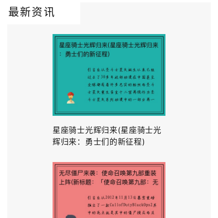
最新资讯
星座骑士光辉归来(星座骑士光
辉归来：勇士们的新征程)