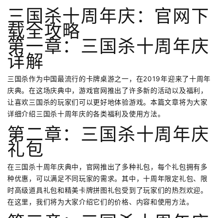
三国杀十周年庆：官网下
载全攻略
第一章：三国杀十周年庆
详解
三国杀作为中国最流行的卡牌桌游之一，在2019年迎来了十周年
庆典。在这场庆典中，游戏官网推出了许多新的活动以及福利，
让喜欢三国杀的玩家们可以更好地体验游戏。本篇文章将为大家
详细介绍三国杀十周年庆的各类福利及使用方法。
第二章：三国杀十周年庆
礼包
在三国杀十周年庆典中，官网推出了多种礼包，每个礼包拥有多
种优惠，可以满足不同玩家的需求。其中，十周年限定礼包、限
时高级道具礼包和精美卡牌拼图礼包受到了玩家们的热烈欢迎。
在这里，我们将为大家介绍它们的价格、内容和使用方法。