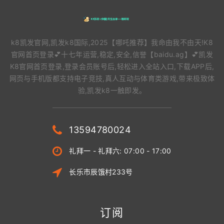
k8凯发官网,凯发k8国际,2025【哪吒推荐】我命由我不由天!K8
官网首页登录💕十七年运营,稳定,安全,信誉【baidu.ag】💕凯发
K8官网首页登录,登录会员账号后,轻松进入全站入口,下载APP后,
网页与手机版都支持电子竞技,真人互动与体育类游戏,带来极致体
验,凯发k8一触即发。
13594780024
礼拜一 - 礼拜六: 07:00 - 17:00
长乐市辰饿村233号
订阅